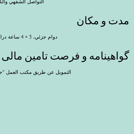
التواصل الشفهي والكت
مدت و مکان
دوام جزئي، 3 × 4 ساعة دراسية في الأسبوع، إجمالي 96 درساً في حوالي 10 أسابيع
گواهینامه و فرصت تامین مالی
شهادة مشاركة من ZeKoSp التمويل عن طريق مكتب 