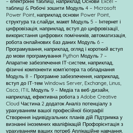
– електронні таблиці, наприклад Основи Excel –
таблиці & Робочі зошити Модуль 4 – Microsoft
Power Point, наприклад основи Power Point,
структура та слайди, макет Модуль 5 – Інтернет і
цифровізація, наприклад, вступ до цифровізації,
використання цифрових помічників, автоматизація,
робота онлайнових баз даних Модуль 6 –
Програмування, наприклад, огляд і короткий вступ
до мови програмування Python Модуль 7 –
Апаратне забезпечення ІТ-систем, наприклад,
фізичні компоненти комп’ютера та обладнання
Модуль 8 – Програмне забезпечення, наприклад,
вступ до ІТ-тем Windows Server, Exchange, Linus,
Cisco, ITIL Модуль 9 – Медіа та веб-дизайн,
наприклад, ефективна робота з Adobe Creative
Cloud Частина 2 додаток Аналіз потенціалу з
урахуванням вашої професійної біографії
Створення індивідуальних планів дій Підтримка у
визнанні іноземних кваліфікацій Профорієнтація з
урахуванням ваших потреб Аплікаційне навчання,