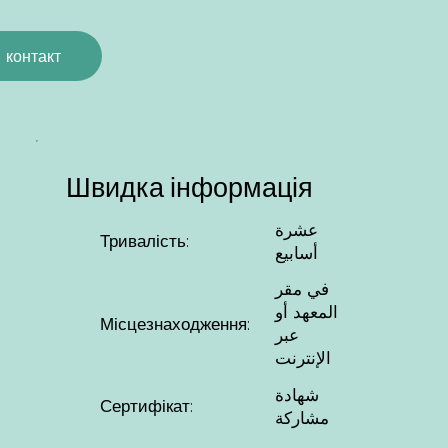
контакт
Швидка інформація
عشرة
Тривалість:
أسابيع
في مقر
المعهد أو
Місцезнаходження:
عبر
الإنترنت
شهادة
Сертифікат:
مشاركة