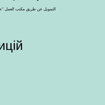
شهادة مشاركة من ZeKoSp التمويل عن طريق مكتب 
ицій