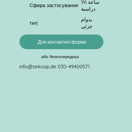
96 ساعة
Сфера застосування:
دراسية
بدوام
тип:
جزئي
Для контактної форми
або безпосередньо
info@zekosp.de
030-49400571