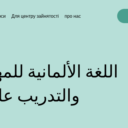
рси
Для центру зайнятості
про нас
والتدريب عل