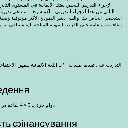
الإجراء التدريبي لفحص لغتك الألمانية في المستوى التال
الثاني من هذا الإجراء التدريبي "الكوتشينغ"، ستتلقى تدري
إلقاء نظرة عامة على الفرص المهنية المتاحة لك، ستتلقى تدريبا
اللغة الألمانية للمهن الاجتماعية التحض
ведення
دوام جزئي، 3 × 4 ساعة دراسية في الأسبوع، إجمالي 96 درساً في حوالي 10 أسابيع
сть фінансування