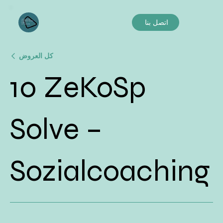
اتصل بنا
كل العروض
10 ZeKoSp
Solve –
Sozialcoaching