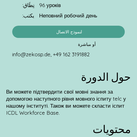
96 уроків
نِطَاق:
يكتب:
Неповний робочий день
لنموذج الاتصال
أو مباشرة
info@zekosp.de
, +49 162 3191882
حول الدورة
Ви можете підтвердити свої мовні знання за
допомогою наступного рівня мовного іспиту telc у
нашому інституті. Також ви можете скласти іспит
ICDL Workforce Base.
محتويات