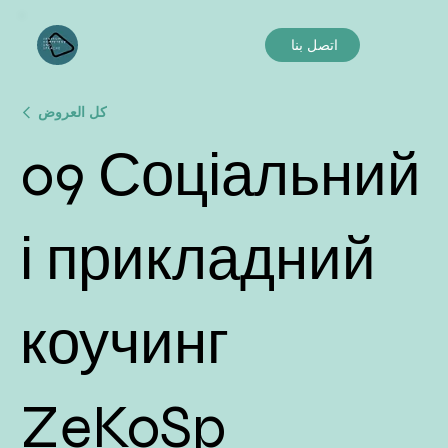
اتصل بنا
كل العروض
09 Соціальний
і прикладний
коучинг
ZeKoSp